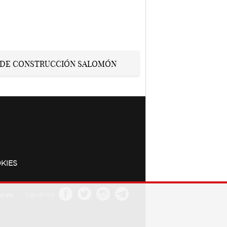
KIES
a.es
Síguenos