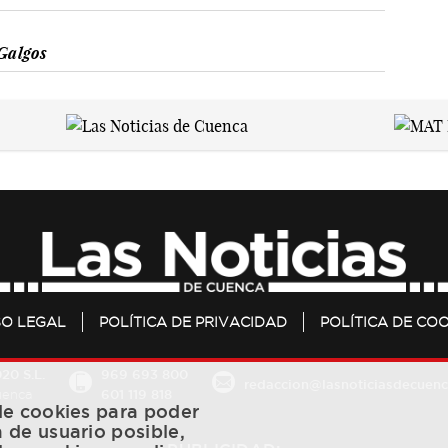
Galgos
SO LEGAL
POLÍTICA DE PRIVACIDAD
POLÍTICA DE COO
20 S.L.
969 693 800
redaccion@lasnoticiasdecuenc
601 119 818
Cuenca
 de cookies para poder
a de usuario posible,