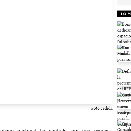
LO M
Foto cedida
guismo nacional ha contado con una pequeña