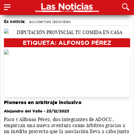
Es noticia:
accidentes laborales
Actividades culturales en Cuenca
Área de Deportes
Medio Ambiente
Motor
Auditorio de Cuenca
ETIQUETA: ALFONSO PÉREZ
Bádminton
Pioneros en arbitraje inclusivo
Alejandro del Valle
- 23/12/2023
Paco y Alfonso Pérez, dos integrantes de ADOCU,
empiezan una nueva aventura como árbitros gracias a
un inédito proyecto que la asociación lleva a cabo junto