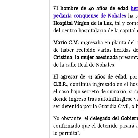
E
l hombre de 40 años de edad
he
pedanía conquense de Nohales
ha 
Hospital Virgen de la Luz
, tal y com
del centro hospitalario de la capita
Mario C.M.
ingresaba en planta del 
de haber recibido varias heridas 
Cristina
,
la mujer asesinada
presunt
de la calle Real de Nohales.
El agresor de 43 años de edad
, por
C.B.R.
, continúa ingresado en el hos
el caso bajo secreto de sumario, si 
donde ingresó tras autoinflingirse 
ser detenido por la Guardia Civil, o
No obstante, el d
elegado del Gobier
confirmado que el detenido pasará a
lo permita”.