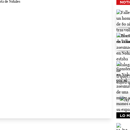
NOTI
LO M