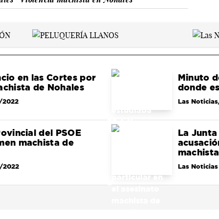
ncio en las Cortes por
Minuto de
achista de Nohales
donde es
/2022
Las Noticia
rovincial del PSOE
La Junta
imen machista de
acusación
machista
/2022
Las Noticias