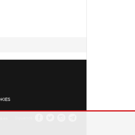
KIES
a.es
Síguenos