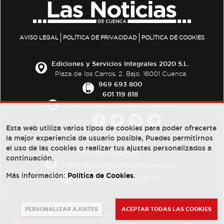
AVISO LEGAL
POLÍTICA DE PRIVACIDAD
POLÍTICA DE COOKIES
Ediciones y Servicios Integrales 2020 S.L.
Plaza de los Carros, 2. Bajo. 16001 Cuenca
969 693 800
601 119 818
redaccion@lasnoticiasdecuenca.es
Síguenos
Esta web utiliza varios tipos de cookies para poder ofrecerte
la mejor experiencia de usuario posible, Puedes permitirnos
el uso de las cookies o realizar tus ajustes personalizados a
PUBLICIDAD:
continuación.
publicidad@lasnoticiasdecuenca.es
Más información:
Política de Cookies
.
684 126 573
/
670 726 392
PERSONALIZAR AJUSTES
ACEPTAR TODAS LAS COOKIES
© Copyright 2013 -
2022
| Ediciones y Servicios Integrales 2020 S.L.