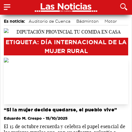
Es noticia:
Auditorio de Cuenca
Bádminton
Motor
Área de Deportes
Actividades culturales en Cuenca
Medio Ambiente
accidentes laborales
ETIQUETA: DÍA INTERNACIONAL DE LA
MUJER RURAL
“Si la mujer decide quedarse, el pueblo vive”
Eduardo M. Crespo
- 15/10/2025
El 15 de octubre recuerda y celebra el papel esencial de