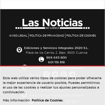
AVISO LEGAL
POLÍTICA DE PRIVACIDAD
POLÍTICA DE COOKIES
Ediciones y Servicios Integrales 2020 S.L.
Plaza de los Carros, 2. Bajo. 16001 Cuenca
969 693 800
601 119 818
redaccion@lasnoticiasdecuenca.es
Síguenos
Esta web utiliza varios tipos de cookies para poder ofrecerte
la mejor experiencia de usuario posible, Puedes permitirnos
el uso de las cookies o realizar tus ajustes personalizados a
PUBLICIDAD:
continuación.
publicidad@lasnoticiasdecuenca.es
Más información:
Política de Cookies
.
684 126 573
/
670 726 392