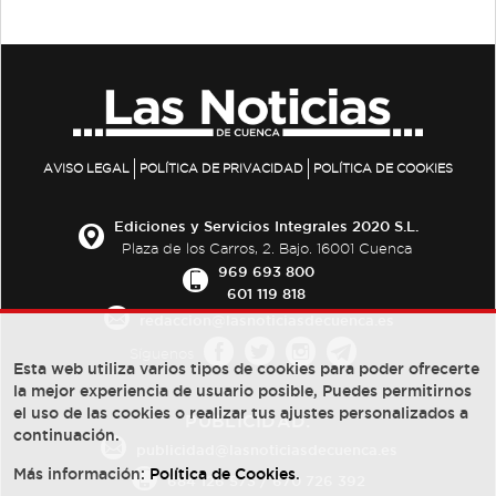
AVISO LEGAL
POLÍTICA DE PRIVACIDAD
POLÍTICA DE COOKIES
Ediciones y Servicios Integrales 2020 S.L.
Plaza de los Carros, 2. Bajo. 16001 Cuenca
969 693 800
601 119 818
redaccion@lasnoticiasdecuenca.es
Síguenos
Esta web utiliza varios tipos de cookies para poder ofrecerte
la mejor experiencia de usuario posible, Puedes permitirnos
el uso de las cookies o realizar tus ajustes personalizados a
PUBLICIDAD:
continuación.
publicidad@lasnoticiasdecuenca.es
Más información:
Política de Cookies
.
684 126 573
/
670 726 392