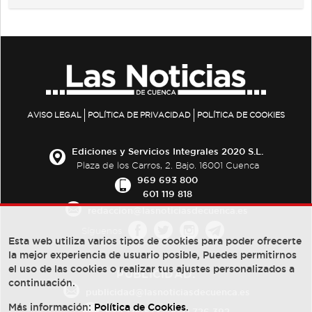
AVISO LEGAL
POLÍTICA DE PRIVACIDAD
POLÍTICA DE COOKIES
Ediciones y Servicios Integrales 2020 S.L.
Plaza de los Carros, 2. Bajo. 16001 Cuenca
969 693 800
601 119 818
redaccion@lasnoticiasdecuenca.es
Síguenos
Esta web utiliza varios tipos de cookies para poder ofrecerte
la mejor experiencia de usuario posible, Puedes permitirnos
el uso de las cookies o realizar tus ajustes personalizados a
PUBLICIDAD:
continuación.
publicidad@lasnoticiasdecuenca.es
Más información:
Política de Cookies
.
684 126 573
/
670 726 392