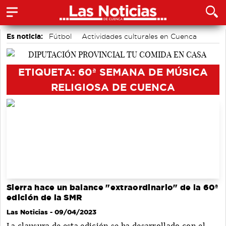
Es noticia:
Fútbol
Actividades culturales en Cuenca
Bádminton
Auditorio de Cuenca
Medio Ambiente
Área de Deportes
Motor
ETIQUETA: 60ª SEMANA DE MÚSICA
RELIGIOSA DE CUENCA
Sierra hace un balance "extraordinario" de la 60ª
edición de la SMR
Las Noticias
- 09/04/2023