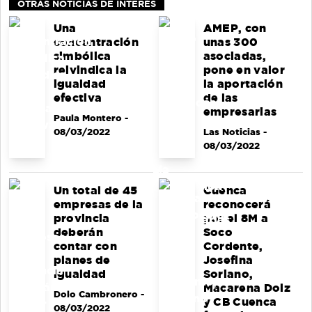
OTRAS NOTICIAS DE INTERÉS
Una
AMEP, con
concentración
unas 300
simbólica
asociadas,
reivindica la
pone en valor
igualdad
la aportación
efectiva
de las
empresarias
Paula Montero
-
08/03/2022
Las Noticias
-
08/03/2022
Un total de 45
Cuenca
empresas de la
reconocerá
provincia
por el 8M a
deberán
Soco
contar con
Cordente,
planes de
Josefina
igualdad
Soriano,
Macarena Dolz
Dolo Cambronero
-
y CB Cuenca
08/03/2022