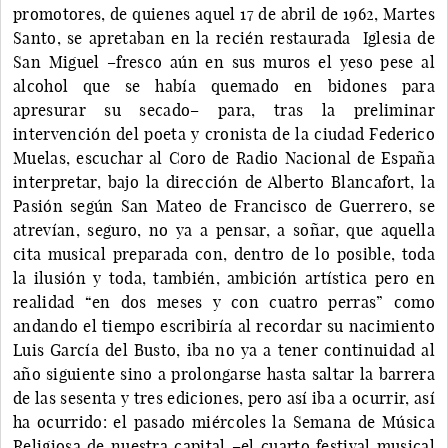
promotores, de quienes aquel 17 de abril de 1962, Martes
Santo, se apretaban en la recién restaurada Iglesia de
San Miguel –fresco aún en sus muros el yeso pese al
alcohol que se había quemado en bidones para
apresurar su secado– para, tras la preliminar
intervención del poeta y cronista de la ciudad Federico
Muelas, escuchar al Coro de Radio Nacional de España
interpretar, bajo la dirección de Alberto Blancafort, la
Pasión según San Mateo de Francisco de Guerrero, se
atrevían, seguro, no ya a pensar, a soñar, que aquella
cita musical preparada con, dentro de lo posible, toda
la ilusión y toda, también, ambición artística pero en
realidad “en dos meses y con cuatro perras” como
andando el tiempo escribiría al recordar su nacimiento
Luis García del Busto, iba no ya a tener continuidad al
año siguiente sino a prolongarse hasta saltar la barrera
de las sesenta y tres ediciones, pero así iba a ocurrir, así
ha ocurrido: el pasado miércoles la Semana de Música
Religiosa de nuestra capital –el cuarto festival musical