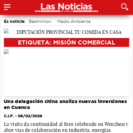
Es noticia:
Bádminton
Medio Ambiente
Área de Deportes
Auditorio de Cuenca
Motor
accidentes laborales
Actividades culturales en Cuenca
ETIQUETA: MISIÓN COMERCIAL
Una delegación china analiza nuevas inversiones
en Cuenca
C.I.P.
- 06/02/2026
La visita da continuidad al foro celebrado en Wenzhou y
abre vías de colaboración en industria, energías