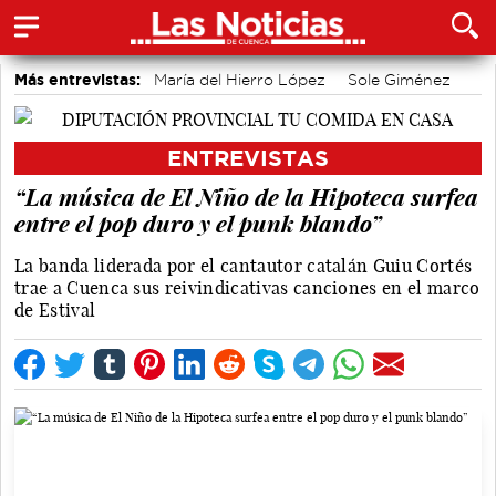
Más entrevistas:
María del Hierro López
Sole Giménez
Javier Viñas
Fernando Polo
Depedro
Marian López
Alicia Sánchez y Marta Leiva
Álvaro Martínez Chana
ENTREVISTAS
Vique Gomes
José Luis Martínez Guijarro
“La música de El Niño de la Hipoteca surfea
entre el pop duro y el punk blando”
La banda liderada por el cantautor catalán Guiu Cortés
trae a Cuenca sus reivindicativas canciones en el marco
de Estival