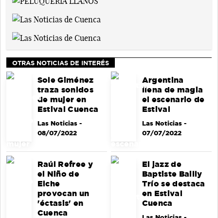
OTRAS NOTICIAS DE INTERÉS
Sole Giménez
Argentina
traza sonidos
llena de magia
de mujer en
el escenario de
Estival Cuenca
Estival
Las Noticias
-
Las Noticias
-
08/07/2022
07/07/2022
Raúl Refree y
El jazz de
el Niño de
Baptiste Bailly
Elche
Trío se destaca
provocan un
en Estival
'éctasis' en
Cuenca
Cuenca
Las Noticias
-