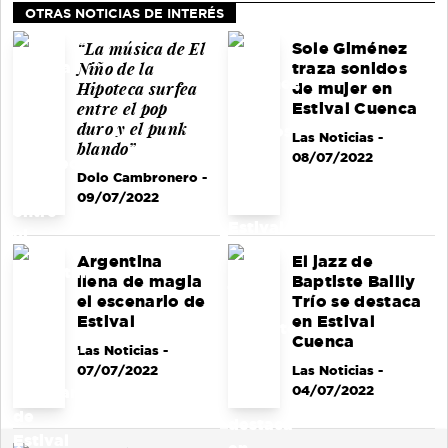
OTRAS NOTICIAS DE INTERÉS
“La música de El
Sole Giménez
Niño de la
traza sonidos
Hipoteca surfea
de mujer en
entre el pop
Estival Cuenca
duro y el punk
Las Noticias
-
blando”
08/07/2022
Dolo Cambronero
-
09/07/2022
Argentina
El jazz de
llena de magia
Baptiste Bailly
el escenario de
Trío se destaca
Estival
en Estival
Cuenca
Las Noticias
-
07/07/2022
Las Noticias
-
04/07/2022