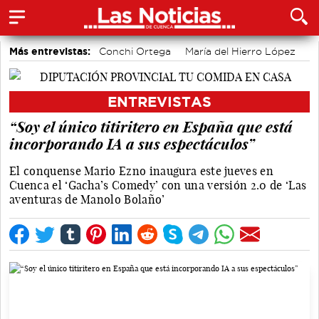
Más entrevistas:
Conchi Ortega
María del Hierro López
Sole Giménez
Javier Viñas
Fernando Polo
Depedro
Marian López
Alicia Sánchez y Marta Leiva
ENTREVISTAS
Álvaro Martínez Chana
Vique Gomes
“Soy el único titiritero en España que está
incorporando IA a sus espectáculos”
El conquense Mario Ezno inaugura este jueves en
Cuenca el ‘Gacha’s Comedy’ con una versión 2.0 de ‘Las
aventuras de Manolo Bolaño’