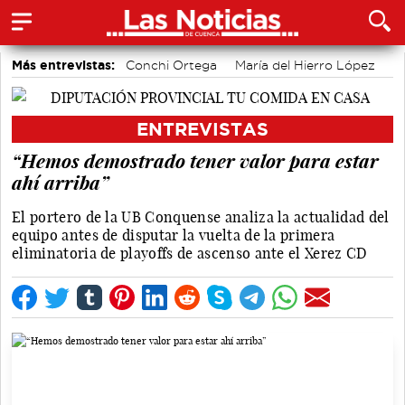
Más entrevistas:
Conchi Ortega
María del Hierro López
Sole Giménez
Javier Viñas
Fernando Polo
Depedro
Marian López
Alicia Sánchez y Marta Leiva
ENTREVISTAS
Álvaro Martínez Chana
Vique Gomes
“Hemos demostrado tener valor para estar
ahí arriba”
El portero de la UB Conquense analiza la actualidad del
equipo antes de disputar la vuelta de la primera
eliminatoria de playoffs de ascenso ante el Xerez CD