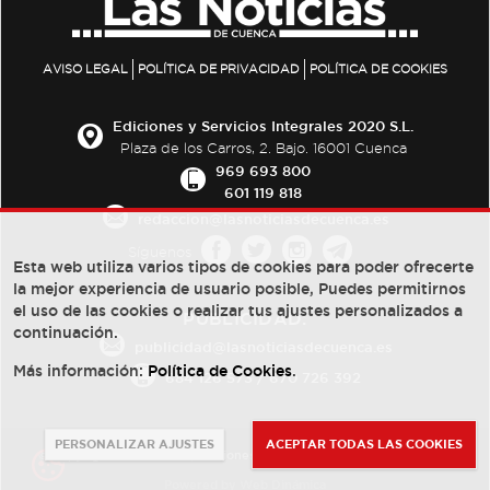
AVISO LEGAL
POLÍTICA DE PRIVACIDAD
POLÍTICA DE COOKIES
Ediciones y Servicios Integrales 2020 S.L.
Plaza de los Carros, 2. Bajo. 16001 Cuenca
969 693 800
601 119 818
redaccion@lasnoticiasdecuenca.es
Síguenos
Esta web utiliza varios tipos de cookies para poder ofrecerte
la mejor experiencia de usuario posible, Puedes permitirnos
el uso de las cookies o realizar tus ajustes personalizados a
PUBLICIDAD:
continuación.
publicidad@lasnoticiasdecuenca.es
Más información:
Política de Cookies
.
684 126 573
/
670 726 392
PERSONALIZAR AJUSTES
ACEPTAR TODAS LAS COOKIES
© Copyright 2013 -
2022
| Ediciones y Servicios Integrales 2020 S.L.
Powered by
Web Dinámica