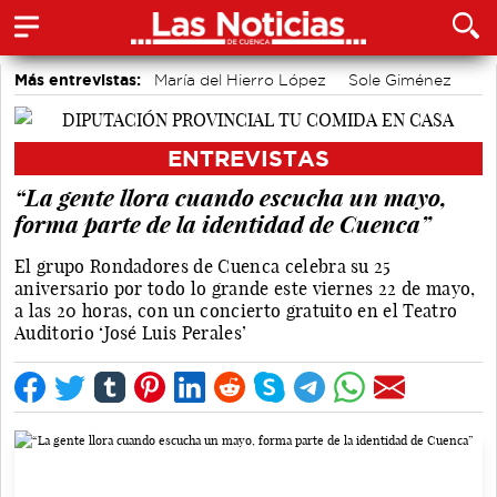
Más entrevistas:
María del Hierro López
Sole Giménez
Javier Viñas
Fernando Polo
Depedro
Marian López
Alicia Sánchez y Marta Leiva
Álvaro Martínez Chana
ENTREVISTAS
Vique Gomes
José Luis Martínez Guijarro
“La gente llora cuando escucha un mayo,
forma parte de la identidad de Cuenca”
El grupo Rondadores de Cuenca celebra su 25
aniversario por todo lo grande este viernes 22 de mayo,
a las 20 horas, con un concierto gratuito en el Teatro
Auditorio ‘José Luis Perales’