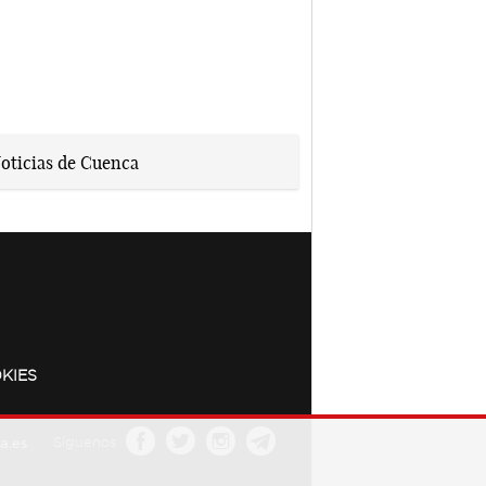
KIES
a.es
Síguenos