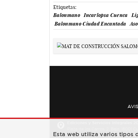
Etiquetas:
Balonmano
Incarlopsa Cuenca
Li
Balonmano Ciudad Encantada
Aso
AVI
Ediciones y Servicios Integrales 20
Plaza de los Carros, 2. Bajo. 16001 
Esta web utiliza varios tipos