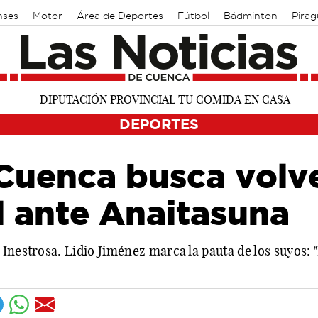
nses
Motor
Área de Deportes
Fútbol
Bádminton
Pira
DEPORTES
Cuenca busca volv
l ante Anaitasuna
Inestrosa. Lidio Jiménez marca la pauta de los suyos: