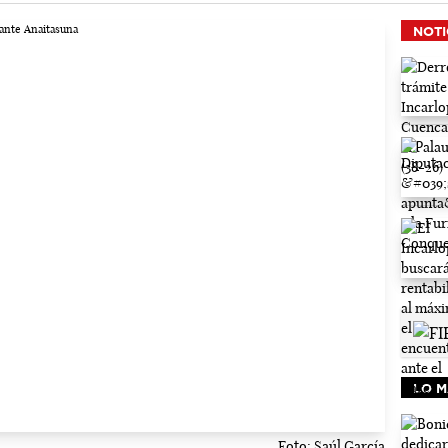
NOTI
LO M
Foto: Saúl García