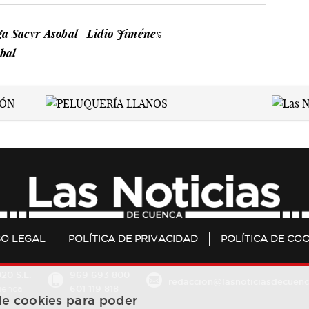
ga Sacyr Asobal
Lidio Jiménez
bal
SO LEGAL
POLÍTICA DE PRIVACIDAD
POLÍTICA DE COO
20 S.L.
969 693 800
redaccion@lasnoticiasdecuenc
601 119 818
Cuenca
 de cookies para poder