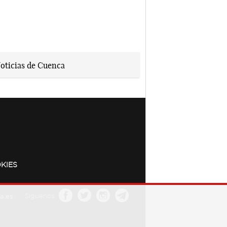
KIES
a.es
Síguenos