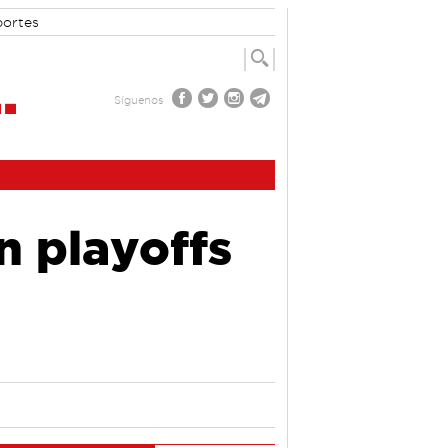
portes
Síguenos
n playoffs