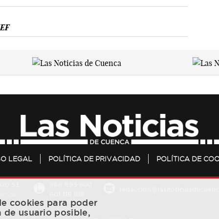
FEF
SO LEGAL
POLÍTICA DE PRIVACIDAD
POLÍTICA DE COO
20 S.L.
969 693 800
redaccion@lasnoticiasdecuenc
601 119 818
Cuenca
 de cookies para poder
a de usuario posible,