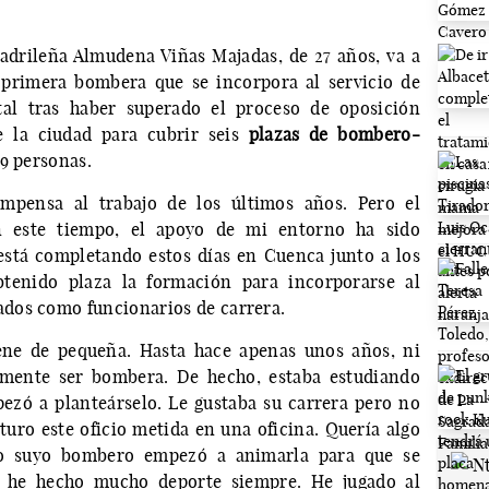
adrileña Almudena Viñas Majadas, de 27 años, va a
a primera bombera que se incorpora al servicio de
tal tras haber superado el proceso de oposición
 la ciudad para cubrir seis
plazas de bombero-
n 139 personas.
ompensa al trabajo de los últimos años. Pero el
n este tiempo, el apoyo de mi entorno ha sido
está completando estos días en Cuenca junto a los
btenido plaza la formación para incorporarse al
ados como funcionarios de carrera.
ene de pequeña. Hasta hace apenas unos años, ni
a mente ser bombera. De hecho, estaba estudiando
zó a planteárselo. Le gustaba su carrera pero no
turo este oficio metida en una oficina. Quería algo
go suyo bombero empezó a animarla para que se
ue he hecho mucho deporte siempre. He jugado al