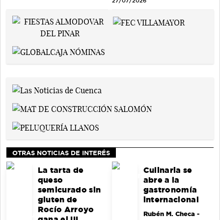
27/07/2026
OTRAS NOTICIAS DE INTERÉS
La tarta de
Culinaria se
queso
abre a la
semicurado sin
gastronomía
gluten de
internacional
Rocío Arroyo
Rubén M. Checa
-
gana el III