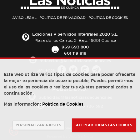
AVISO LEGAL
POLÍTICA DE PRIVACIDAD
POLÍTICA DE COOKIES
Ediciones y Servicios Integrales 2020 S.L.
Plaza de los Carros, 2. Bajo. 16001 Cuenca
969 693 800
601 119 818
redaccion@lasnoticiasdecuenca.es
Síguenos
Esta web utiliza varios tipos de cookies para poder ofrecerte
la mejor experiencia de usuario posible, Puedes permitirnos
el uso de las cookies o realizar tus ajustes personalizados a
PUBLICIDAD:
continuación.
publicidad@lasnoticiasdecuenca.es
Más información:
Política de Cookies
.
684 126 573
/
670 726 392
PERSONALIZAR AJUSTES
ACEPTAR TODAS LAS COOKIES
© Copyright 2013 -
2022
| Ediciones y Servicios Integrales 2020 S.L.
Powered by
Web Dinámica