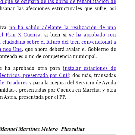
d que se ocupará de las obras de rehabilitación de
bsanar las afecciones estructurales que sufre, así
tiva
no ha salido adelante la realización de una
 el Plan X Cuenca
, si bien sí
se ha aprobado con
 ciudadana sobre el futuro del tren convencional a
a nos Une
, que ahora deberá avalar el Gobierno de
lanteada es o no de competencia municipal.
se ha aprobado otra para
instalar estaciones de
eléctricos, presentada por CnU
; dos más, transadas
 de Tiradores
y para la mejora del Servicio de Ayuda
imidad-, presentadas por Cuenca en Marcha; y otra
n Astra, presentada por el PP.
Manuel Martínez Melero
Plusvalías