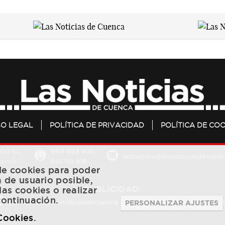
SO LEGAL
POLÍTICA DE PRIVACIDAD
POLÍTICA DE COO
20 S.L.
969 693 800
redaccion@lasnoticiasdecuenc
601 119 818
Cuenca
 de cookies para poder
a de usuario posible,
PUBLICIDAD:
las cookies o realizar
continuación.
publicidad@lasnoticiasdecuenca.es
684 126 573
/
670 726 
PERSONALIZAR AJUSTES
 Cookies
.