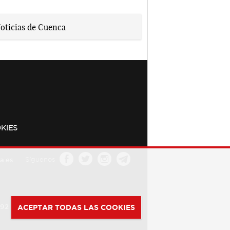
KIES
a.es
Síguenos
392
ACEPTAR TODAS LAS COOKIES