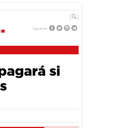
Síguenos
pagará si
os