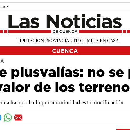
uenca
CUENCA
CA
 plusvalías: no se 
valor de los terren
enca ha aprobado por unanimidad esta modificación