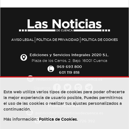
AVISO LEGAL
POLÍTICA DE PRIVACIDAD
POLÍTICA DE COOKIES
Ediciones y Servicios Integrales 2020 S.L.
Plaza de los Carros, 2. Bajo. 16001 Cuenca
969 693 800
601 119 818
redaccion@lasnoticiasdecuenca.es
Síguenos
Esta web utiliza varios tipos de cookies para poder ofrecerte
la mejor experiencia de usuario posible, Puedes permitirnos
el uso de las cookies o realizar tus ajustes personalizados a
PUBLICIDAD:
continuación.
publicidad@lasnoticiasdecuenca.es
Más información:
Política de Cookies
.
684 126 573
/
670 726 392