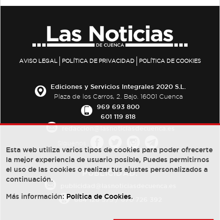
AVISO LEGAL
POLÍTICA DE PRIVACIDAD
POLÍTICA DE COOKIES
Ediciones y Servicios Integrales 2020 S.L.
Plaza de los Carros, 2. Bajo. 16001 Cuenca
969 693 800
601 119 818
redaccion@lasnoticiasdecuenca.es
Síguenos
Esta web utiliza varios tipos de cookies para poder ofrecerte
la mejor experiencia de usuario posible, Puedes permitirnos
el uso de las cookies o realizar tus ajustes personalizados a
PUBLICIDAD:
continuación.
publicidad@lasnoticiasdecuenca.es
Más información:
Política de Cookies
.
684 126 573
/
670 726 392