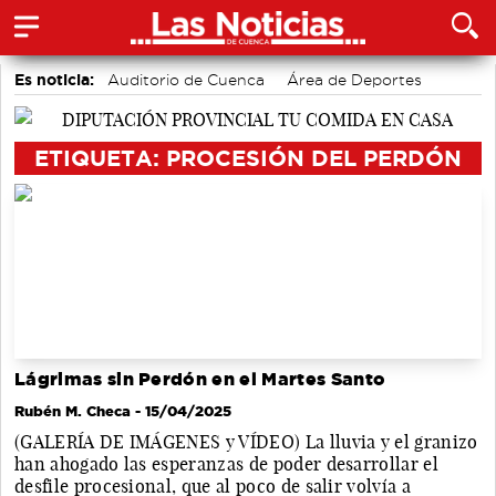
Es noticia:
Auditorio de Cuenca
Área de Deportes
Medio Ambiente
Bádminton
Actividades culturales en Cuenca
accidentes laborales
ETIQUETA: PROCESIÓN DEL PERDÓN
Motor
Lágrimas sin Perdón en el Martes Santo
Rubén M. Checa
- 15/04/2025
(GALERÍA DE IMÁGENES y VÍDEO) La lluvia y el granizo
han ahogado las esperanzas de poder desarrollar el
desfile procesional, que al poco de salir volvía a