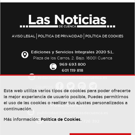
AVISO LEGAL
POLÍTICA DE PRIVACIDAD
POLÍTICA DE COOKIES
Ediciones y Servicios Integrales 2020 S.L.
Plaza de los Carros, 2. Bajo. 16001 Cuenca
969 693 800
601 119 818
redaccion@lasnoticiasdecuenca.es
Síguenos
Esta web utiliza varios tipos de cookies para poder ofrecerte
la mejor experiencia de usuario posible, Puedes permitirnos
el uso de las cookies o realizar tus ajustes personalizados a
PUBLICIDAD:
continuación.
publicidad@lasnoticiasdecuenca.es
Más información:
Política de Cookies
.
684 126 573
/
670 726 392