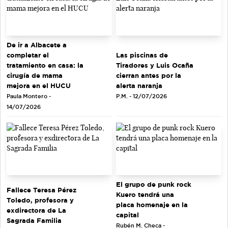
De ir a Albacete a
completar el
Las piscinas de
tratamiento en casa: la
Tiradores y Luis Ocaña
cirugía de mama
cierran antes por la
mejora en el HUCU
alerta naranja
Paula Montero -
P.M. - 12/07/2026
14/07/2026
El grupo de punk rock
Fallece Teresa Pérez
Kuero tendrá una
Toledo, profesora y
placa homenaje en la
exdirectora de La
capital
Sagrada Familia
Rubén M. Checa -