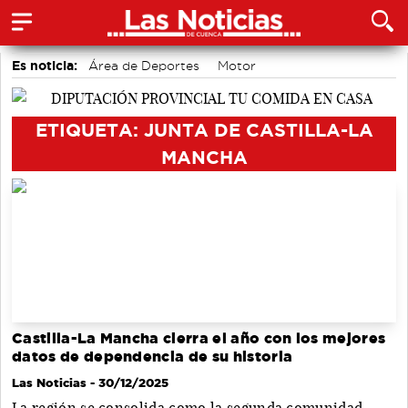
Es noticia:
Área de Deportes
Motor
Auditorio de Cuenca
Medio Ambiente
Bádminton
accidentes laborales
Actividades culturales en Cuenca
ETIQUETA: JUNTA DE CASTILLA-LA
MANCHA
Castilla-La Mancha cierra el año con los mejores
datos de dependencia de su historia
Las Noticias
- 30/12/2025