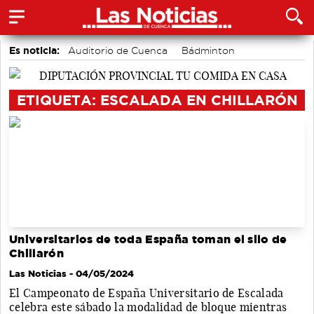
Es noticia:
Auditorio de Cuenca
Bádminton
accidentes laborales
Motor
Actividades culturales en Cuenca
Medio Ambiente
ETIQUETA: ESCALADA EN CHILLARÓN
Área de Deportes
Universitarios de toda España toman el silo de
Chillarón
Las Noticias
- 04/05/2024
El Campeonato de España Universitario de Escalada
celebra este sábado la modalidad de bloque mientras