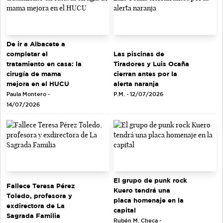
De ir a Albacete a
completar el
Las piscinas de
tratamiento en casa: la
Tiradores y Luis Ocaña
cirugía de mama
cierran antes por la
mejora en el HUCU
alerta naranja
Paula Montero -
P.M. - 12/07/2026
14/07/2026
El grupo de punk rock
Fallece Teresa Pérez
Kuero tendrá una
Toledo, profesora y
placa homenaje en la
exdirectora de La
capital
Sagrada Familia
Rubén M. Checa -