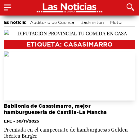
Es noticia:
Auditorio de Cuenca
Bádminton
Motor
Piragüismo
Fútbol
Actividades culturales en Cuenca
Área de Deportes
ETIQUETA: CASASIMARRO
Babilonia de Casasimarro, mejor
hamburguesería de Castilla-La Mancha
EFE
- 30/11/2025
Premiada en el campeonato de hamburguesas Golden
Ibérica Burger