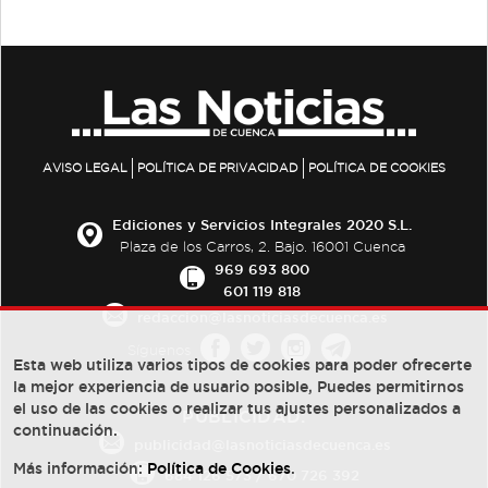
AVISO LEGAL
POLÍTICA DE PRIVACIDAD
POLÍTICA DE COOKIES
Ediciones y Servicios Integrales 2020 S.L.
Plaza de los Carros, 2. Bajo. 16001 Cuenca
969 693 800
601 119 818
redaccion@lasnoticiasdecuenca.es
Síguenos
Esta web utiliza varios tipos de cookies para poder ofrecerte
la mejor experiencia de usuario posible, Puedes permitirnos
el uso de las cookies o realizar tus ajustes personalizados a
PUBLICIDAD:
continuación.
publicidad@lasnoticiasdecuenca.es
Más información:
Política de Cookies
.
684 126 573
/
670 726 392