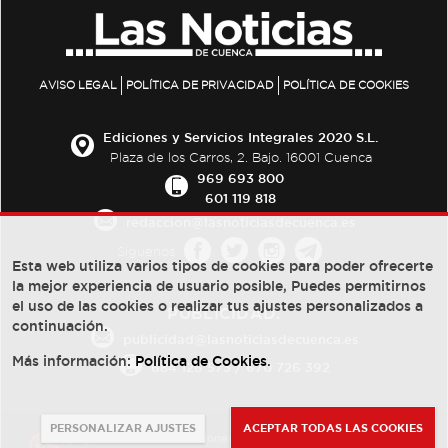
AVISO LEGAL
POLÍTICA DE PRIVACIDAD
POLÍTICA DE COOKIES
Ediciones y Servicios Integrales 2020 S.L.
Plaza de los Carros, 2. Bajo. 16001 Cuenca
969 693 800
601 119 818
redaccion@lasnoticiasdecuenca.es
Síguenos
Esta web utiliza varios tipos de cookies para poder ofrecerte
la mejor experiencia de usuario posible, Puedes permitirnos
el uso de las cookies o realizar tus ajustes personalizados a
PUBLICIDAD:
continuación.
publicidad@lasnoticiasdecuenca.es
Más información:
Política de Cookies
.
684 126 573
/
670 726 392
PERSONALIZAR AJUSTES
ACEPTAR TODAS LAS COOKIES
© Copyright 2013 -
2022
| Ediciones y Servicios Integrales 2020 S.L.