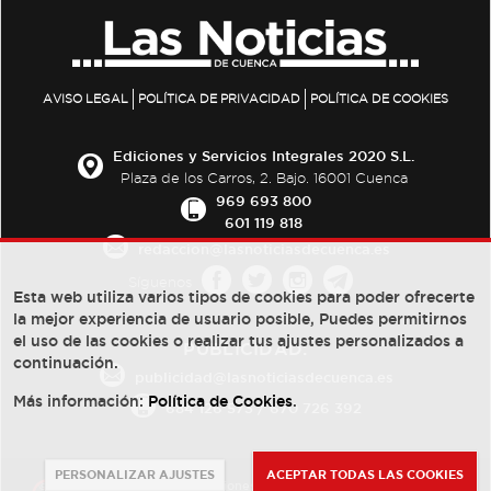
AVISO LEGAL
POLÍTICA DE PRIVACIDAD
POLÍTICA DE COOKIES
Ediciones y Servicios Integrales 2020 S.L.
Plaza de los Carros, 2. Bajo. 16001 Cuenca
969 693 800
601 119 818
redaccion@lasnoticiasdecuenca.es
Síguenos
Esta web utiliza varios tipos de cookies para poder ofrecerte
la mejor experiencia de usuario posible, Puedes permitirnos
el uso de las cookies o realizar tus ajustes personalizados a
PUBLICIDAD:
continuación.
publicidad@lasnoticiasdecuenca.es
Más información:
Política de Cookies
.
684 126 573
/
670 726 392
PERSONALIZAR AJUSTES
ACEPTAR TODAS LAS COOKIES
© Copyright 2013 -
2022
| Ediciones y Servicios Integrales 2020 S.L.