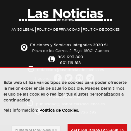
AVISO LEGAL
POLÍTICA DE PRIVACIDAD
POLÍTICA DE COOKIES
Ediciones y Servicios Integrales 2020 S.L.
Plaza de los Carros, 2. Bajo. 16001 Cuenca
969 693 800
601 119 818
redaccion@lasnoticiasdecuenca.es
Síguenos
Esta web utiliza varios tipos de cookies para poder ofrecerte
la mejor experiencia de usuario posible, Puedes permitirnos
el uso de las cookies o realizar tus ajustes personalizados a
PUBLICIDAD:
continuación.
publicidad@lasnoticiasdecuenca.es
Más información:
Política de Cookies
.
684 126 573
/
670 726 392
PERSONALIZAR AJUSTES
ACEPTAR TODAS LAS COOKIES