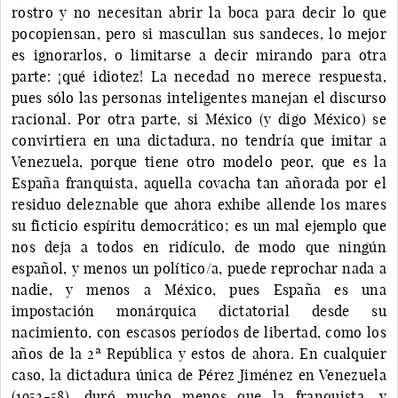
rostro y no necesitan abrir la boca para decir lo que
pocopiensan, pero si mascullan sus sandeces, lo mejor
es ignorarlos, o limitarse a decir mirando para otra
parte: ¡qué idiotez! La necedad no merece respuesta,
pues sólo las personas inteligentes manejan el discurso
racional. Por otra parte, si México (y digo México) se
convirtiera en una dictadura, no tendría que imitar a
Venezuela, porque tiene otro modelo peor, que es la
España franquista, aquella covacha tan añorada por el
residuo deleznable que ahora exhibe allende los mares
su ficticio espíritu democrático; es un mal ejemplo que
nos deja a todos en ridículo, de modo que ningún
español, y menos un político/a, puede reprochar nada a
nadie, y menos a México, pues España es una
impostación monárquica dictatorial desde su
nacimiento, con escasos períodos de libertad, como los
años de la 2ª República y estos de ahora. En cualquier
caso, la dictadura única de Pérez Jiménez en Venezuela
(1952-58), duró mucho menos que la franquista, y