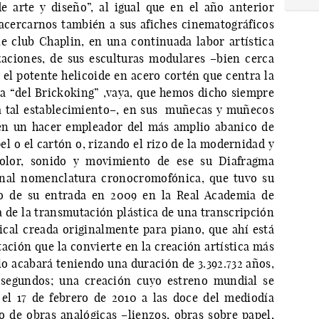
e arte y diseño”, al igual que en el año anterior
acercarnos también a sus afiches cinematográficos
e club Chaplin, en una continuada labor artística
aciones, de sus esculturas modulares –bien cerca
el potente helicoide en acero cortén que centra la
la “del Brickoking” ,vaya, que hemos dicho siempre
a tal establecimiento–, en sus muñecas y muñecos
en un hacer empleador del más amplio abanico de
apel o el cartón o, rizando el rizo de la modernidad y
 color, sonido y movimiento de ese su Diafragma
onal nomenclatura cronocromofónica, que tuvo su
lo de su entrada en 2009 en la Real Academia de
a de la transmutación plástica de una transcripción
cal creada originalmente para piano, que ahí está
ación que la convierte en la creación artística más
o acabará teniendo una duración de 3.392.732 años,
1 segundos; una creación cuyo estreno mundial se
el 17 de febrero de 2010 a las doce del mediodía
 de obras analógicas –lienzos, obras sobre papel,