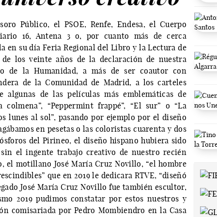
esoro Público, el PSOE, Renfe, Endesa, el Cuerpo
iario 16, Antena 3 o, por cuanto más de cerca
la en su día Feria Regional del Libro y la Lectura de
de los veinte años de la declaración de nuestra
nio de la Humanidad, a más de ser coautor con
ndera de la Comunidad de Madrid, a los carteles
 algunas de las películas más emblemáticas de
la colmena”, “Peppermint frappé”, “El sur” o “La
os lunes al sol”, pasando por ejemplo por el diseño
agábamos en pesetas o las coloristas cuarenta y dos
Fósforos del Pirineo, el diseño hispano hubiera sido
sin el ingente trabajo creativo de nuestro recién
o, el motillano José María Cruz Novillo, “el hombre
rescindibles” que en 2019 le dedicara RTVE, “diseñó
egado José María Cruz Novillo fue también escultor,
smo 2019 pudimos constatar por estos nuestros y
ción comisariada por Pedro Mombiendro en la Casa