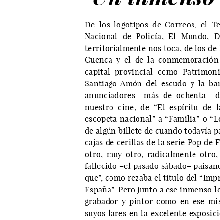
De los logotipos de Correos, el T
Nacional de Policía, El Mundo, D
territorialmente nos toca, de los de 
Cuenca y el de la conmemoración 
capital provincial como Patrimo
Santiago Amón del escudo y la ba
anunciadores –más de ochenta– de
nuestro cine, de “El espíritu de 
escopeta nacional” a “Familia” o “L
de algún billete de cuando todavía p
cajas de cerillas de la serie Pop de 
otro, muy otro, radicalmente otro, 
fallecido –el pasado sábado– paisan
que”, como rezaba el título del “Imp
España”. Pero junto a ese inmenso l
grabador y pintor como en ese mi
suyos lares en la excelente exposi