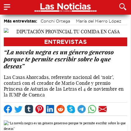
Más entrevistas:
Conchi Ortega
María del Hierro López
Sole Giménez
Javier Viñas
Fernando Polo
Depedro
Marian López
Alicia Sánchez y Marta Leiva
ENTREVISTAS
Álvaro Martínez Chana
Vique Gomes
“La novela negra es un género generoso
porque te permite escribir sobre lo que
deseas”
Las Casas Ahorcadas, referente nacional del ‘noir’,
contará con el creador de Mario Conde y premio
Princesa de Asturias de las Letras el 4 de noviembre en
la IUMP de Cuenca