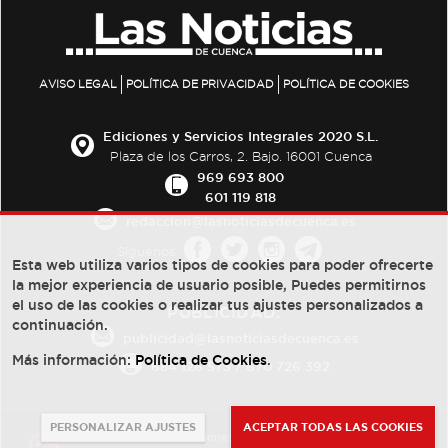
AVISO LEGAL
POLÍTICA DE PRIVACIDAD
POLÍTICA DE COOKIES
Ediciones y Servicios Integrales 2020 S.L.
Plaza de los Carros, 2. Bajo. 16001 Cuenca
969 693 800
601 119 818
redaccion@lasnoticiasdecuenca.es
Síguenos
Esta web utiliza varios tipos de cookies para poder ofrecerte
la mejor experiencia de usuario posible, Puedes permitirnos
el uso de las cookies o realizar tus ajustes personalizados a
PUBLICIDAD:
continuación.
publicidad@lasnoticiasdecuenca.es
Más información:
Política de Cookies
.
684 126 573
/
670 726 392
PERSONALIZAR AJUSTES
ACEPTAR TODAS LAS COOKIES
© Copyright 2013 -
2022
| Ediciones y Servicios Integrales 2020 S.L.