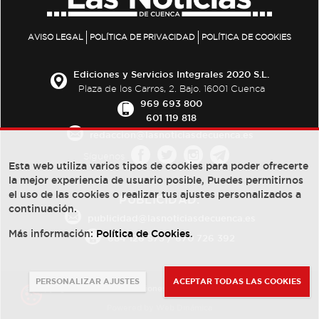
AVISO LEGAL
POLÍTICA DE PRIVACIDAD
POLÍTICA DE COOKIES
Ediciones y Servicios Integrales 2020 S.L.
Plaza de los Carros, 2. Bajo. 16001 Cuenca
969 693 800
601 119 818
redaccion@lasnoticiasdecuenca.es
Síguenos
Esta web utiliza varios tipos de cookies para poder ofrecerte
la mejor experiencia de usuario posible, Puedes permitirnos
el uso de las cookies o realizar tus ajustes personalizados a
PUBLICIDAD:
continuación.
publicidad@lasnoticiasdecuenca.es
Más información:
Política de Cookies
.
684 126 573
/
670 726 392
PERSONALIZAR AJUSTES
ACEPTAR TODAS LAS COOKIES
© Copyright 2013 -
2022
| Ediciones y Servicios Integrales 2020 S.L.
Powered by
Web Dinámica