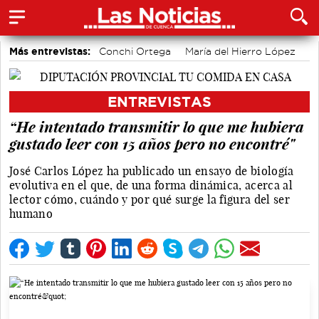
Más entrevistas:
Conchi Ortega
María del Hierro López
Sole Giménez
Javier Viñas
Fernando Polo
Depedro
Marian López
Alicia Sánchez y Marta Leiva
ENTREVISTAS
Álvaro Martínez Chana
Vique Gomes
“He intentado transmitir lo que me hubiera
gustado leer con 15 años pero no encontré"
José Carlos López ha publicado un ensayo de biología
evolutiva en el que, de una forma dinámica, acerca al
lector cómo, cuándo y por qué surge la figura del ser
humano