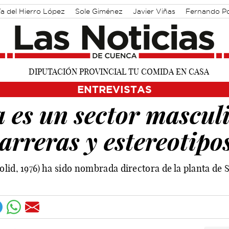
ía del Hierro López
Sole Giménez
Javier Viñas
Fernando P
 Martínez Chana
Vique Gomes
ENTREVISTAS
a es un sector mascul
arreras y estereotipo
lid, 1976) ha sido nombrada directora de la planta de