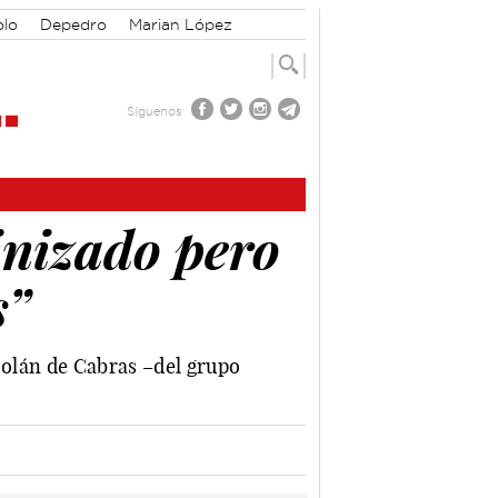
olo
Depedro
Marian López
Síguenos
inizado pero
s”
 Solán de Cabras –del grupo