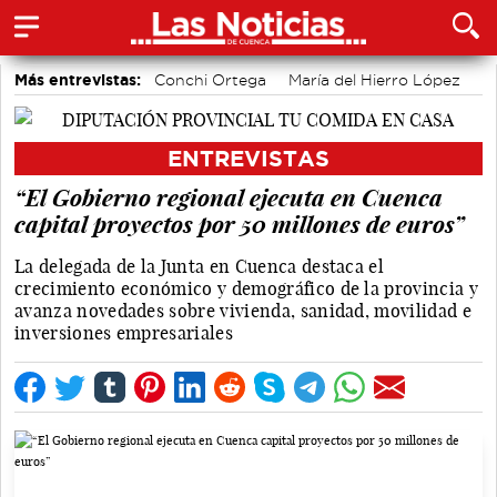
Más entrevistas:
Conchi Ortega
María del Hierro López
Sole Giménez
Javier Viñas
Fernando Polo
Depedro
Marian López
Alicia Sánchez y Marta Leiva
ENTREVISTAS
Álvaro Martínez Chana
Vique Gomes
“El Gobierno regional ejecuta en Cuenca
capital proyectos por 50 millones de euros”
La delegada de la Junta en Cuenca destaca el
crecimiento económico y demográfico de la provincia y
avanza novedades sobre vivienda, sanidad, movilidad e
inversiones empresariales