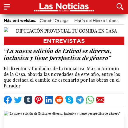
Más entrevistas:
Conchi Ortega
María del Hierro López
Sole Giménez
Javier Viñas
Fernando Polo
Depedro
Marian López
Alicia Sánchez y Marta Leiva
ENTREVISTAS
Álvaro Martínez Chana
Vique Gomes
“La nueva edición de Estival es diversa,
inclusiva y tiene perspectiva de género”
El director y fundador de la iniciativa, Marco Antonio
de la Ossa, aborda las novedades de este año, entre las
que destaca el cambio de escenario por las obras en el
Parador