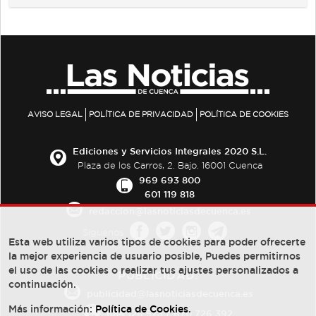
AVISO LEGAL
POLÍTICA DE PRIVACIDAD
POLÍTICA DE COOKIES
Ediciones y Servicios Integrales 2020 S.L.
Plaza de los Carros, 2. Bajo. 16001 Cuenca
969 693 800
601 119 818
redaccion@lasnoticiasdecuenca.es
Síguenos
Esta web utiliza varios tipos de cookies para poder ofrecerte
la mejor experiencia de usuario posible, Puedes permitirnos
el uso de las cookies o realizar tus ajustes personalizados a
PUBLICIDAD:
continuación.
publicidad@lasnoticiasdecuenca.es
Más información:
Política de Cookies
.
684 126 573
/
670 726 392