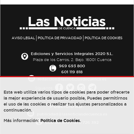
AVISO LEGAL
POLÍTICA DE PRIVACIDAD
POLÍTICA DE COOKIES
Ediciones y Servicios Integrales 2020 S.L.
Plaza de los Carros, 2. Bajo. 16001 Cuenca
969 693 800
601 119 818
redaccion@lasnoticiasdecuenca.es
Síguenos
Esta web utiliza varios tipos de cookies para poder ofrecerte
la mejor experiencia de usuario posible, Puedes permitirnos
el uso de las cookies o realizar tus ajustes personalizados a
PUBLICIDAD:
continuación.
publicidad@lasnoticiasdecuenca.es
Más información:
Política de Cookies
.
684 126 573
/
670 726 392