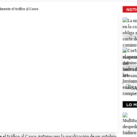
NOTI
LO M
el tráfico al Casco Antiguo por la paralización de un autobús.