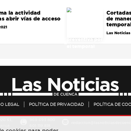
a la actividad
Cortadas 
as abrir vías de acceso
de maner
tempora
2021
Las Noticias
SO LEGAL
POLÍTICA DE PRIVACIDAD
POLÍTICA DE COO
20 S.L.
969 693 800
redaccion@lasnoticiasdecuenc
601 119 818
Cuenca
 de cookies para poder