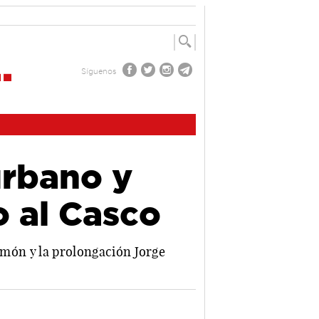
Síguenos
urbano y
o al Casco
ñamón y la prolongación Jorge