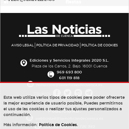
AVISO LEGAL
POLÍTICA DE PRIVACIDAD
POLÍTICA DE COOKIES
Ediciones y Servicios Integrales 2020 S.L.
Plaza de los Carros, 2. Bajo. 16001 Cuenca
969 693 800
601 119 818
redaccion@lasnoticiasdecuenca.es
Síguenos
Esta web utiliza varios tipos de cookies para poder ofrecerte
la mejor experiencia de usuario posible, Puedes permitirnos
el uso de las cookies o realizar tus ajustes personalizados a
PUBLICIDAD:
continuación.
publicidad@lasnoticiasdecuenca.es
Más información:
Política de Cookies
.
684 126 573
/
670 726 392