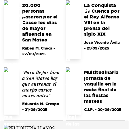
20.000
La Conquista
personas
de Cuenca por
pasaron por el
el Rey Alfonso
Casco los días
VIII en la
de mayor
prensa del
afluencia en
siglo XIX
San Mateo
José Vicente Ávila
Rubén M. Checa
-
- 21/09/2025
22/09/2025
"Para llegar bien
Multitudinaria
a San Mateo hay
jornada de
que entrenar el
vaquilla en la
cuerpo varios
recta final de
meses antes”
las fiestas
mateas
Eduardo M. Crespo
- 21/09/2025
C.I.P.
- 20/09/2025