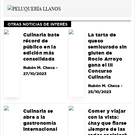
OTRAS NOTICIAS DE INTERÉS
Culinaria bate
La tarta de
récord de
queso
público en la
semicurado sin
edición más
gluten de
consolidada
Rocío Arroyo
gana el III
Rubén M. Checa
-
Concurso
27/10/2023
Culinaria
Rubén M. Checa
-
25/10/2023
Culinaria se
Comer y viajar
abre a la
con la vista:
gastronomía
¿hay que fiarse
internacional
siempre de las