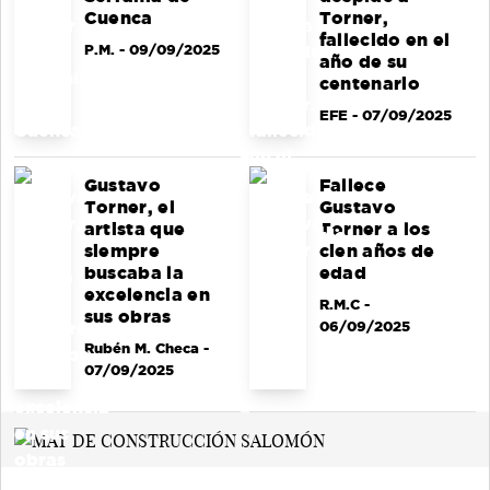
Cuenca
Torner,
fallecido en el
P.M.
- 09/09/2025
año de su
centenario
EFE
- 07/09/2025
Gustavo
Fallece
Torner, el
Gustavo
artista que
Torner a los
siempre
cien años de
buscaba la
edad
excelencia en
R.M.C
-
sus obras
06/09/2025
Rubén M. Checa
-
07/09/2025