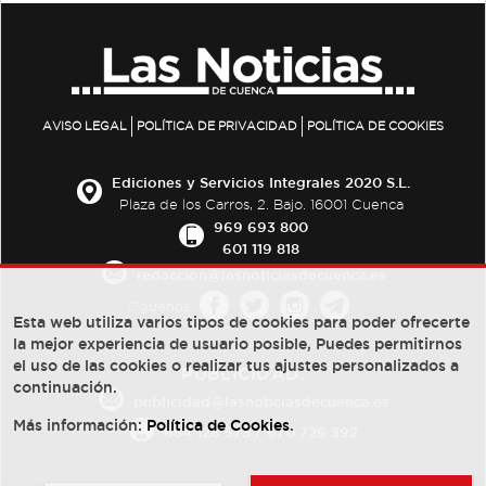
AVISO LEGAL
POLÍTICA DE PRIVACIDAD
POLÍTICA DE COOKIES
Ediciones y Servicios Integrales 2020 S.L.
Plaza de los Carros, 2. Bajo. 16001 Cuenca
969 693 800
601 119 818
redaccion@lasnoticiasdecuenca.es
Síguenos
Esta web utiliza varios tipos de cookies para poder ofrecerte
la mejor experiencia de usuario posible, Puedes permitirnos
el uso de las cookies o realizar tus ajustes personalizados a
PUBLICIDAD:
continuación.
publicidad@lasnoticiasdecuenca.es
Más información:
Política de Cookies
.
684 126 573
/
670 726 392