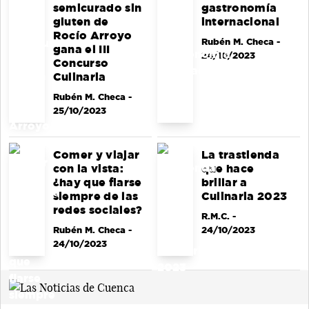
semicurado sin
gastronomía
gluten de
internacional
Rocío Arroyo
Rubén M. Checa
-
gana el III
24/10/2023
Concurso
Culinaria
Rubén M. Checa
-
25/10/2023
Comer y viajar
La trastienda
con la vista:
que hace
¿hay que fiarse
brillar a
siempre de las
Culinaria 2023
redes sociales?
R.M.C.
-
Rubén M. Checa
-
24/10/2023
24/10/2023