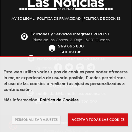
AVISO LEGAL
POLÍTICA DE PRIVACIDAD
POLÍTICA DE COOKIES
Ediciones y Servicios Integrales 2020 S.L.
Plaza de los Carros, 2. Bajo. 16001 Cuenca
969 693 800
601 119 818
redaccion@lasnoticiasdecuenca.es
Síguenos
Esta web utiliza varios tipos de cookies para poder ofrecerte
la mejor experiencia de usuario posible, Puedes permitirnos
el uso de las cookies o realizar tus ajustes personalizados a
PUBLICIDAD:
continuación.
publicidad@lasnoticiasdecuenca.es
Más información:
Política de Cookies
.
684 126 573
/
670 726 392
PERSONALIZAR AJUSTES
ACEPTAR TODAS LAS COOKIES
© Copyright 2013 -
2022
| Ediciones y Servicios Integrales 2020 S.L.
Powered by
Web Dinámica