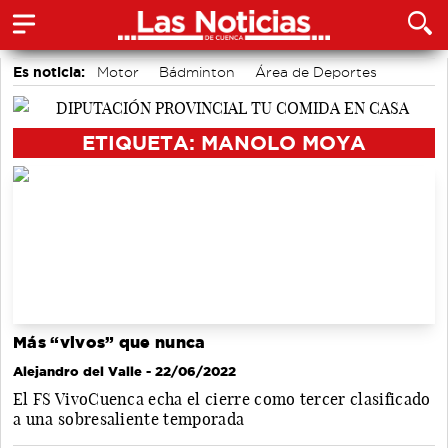
Es noticia:
Motor
Bádminton
Área de Deportes
Actividades culturales en Cuenca
Auditorio de Cuenca
Medio Ambiente
accidentes laborales
ETIQUETA: MANOLO MOYA
Más “vivos” que nunca
Alejandro del Valle
- 22/06/2022
El FS VivoCuenca echa el cierre como tercer clasificado
a una sobresaliente temporada