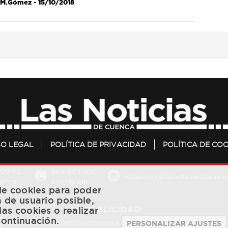
M.Gómez
- 15/10/2018
SO LEGAL
POLÍTICA DE PRIVACIDAD
POLÍTICA DE COO
20 S.L.
969 693 800
redaccion@lasnoticiasdecuenc
601 119 818
Cuenca
 de cookies para poder
a de usuario posible,
PUBLICIDAD:
las cookies o realizar
continuación.
publicidad@lasnoticiasdecuenca.es
684 126 573
/
670 726 
PERSONALIZAR AJUSTES