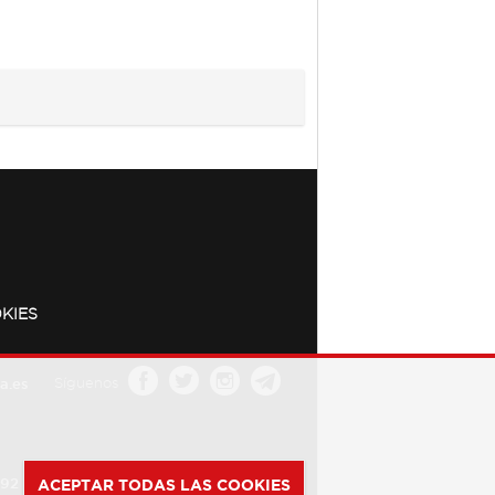
KIES
a.es
Síguenos
392
ACEPTAR TODAS LAS COOKIES